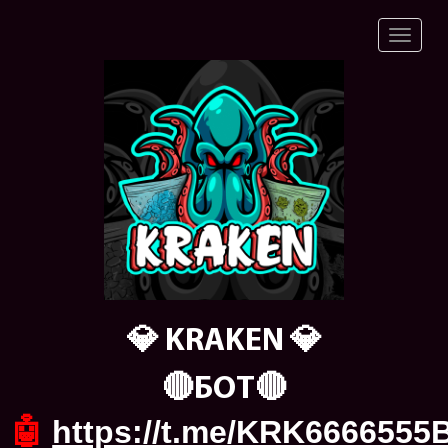
💎 KRAKEN 💎
🔴БОТ🔴
🤖
https://t.me/KRK6666555