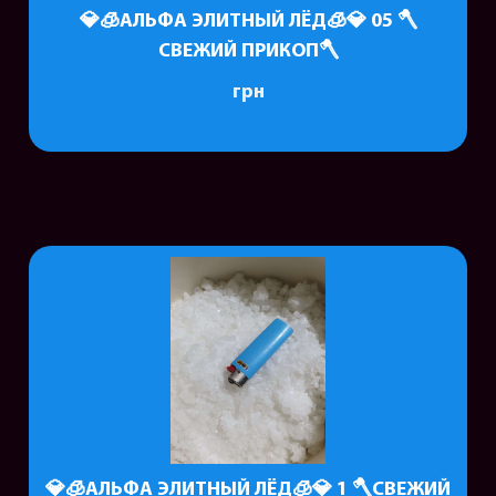
💎🧊АЛЬФА ЭЛИТНЫЙ ЛЁД🧊💎 05 🪓
СВЕЖИЙ ПРИКОП🪓
грн
💎🧊АЛЬФА ЭЛИТНЫЙ ЛЁД🧊💎 1 🪓СВЕЖИЙ