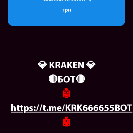
грн
💎 KRAKEN 💎
🔴БОТ🔴
🤖
https://t.me/KRK666655BOT
🤖