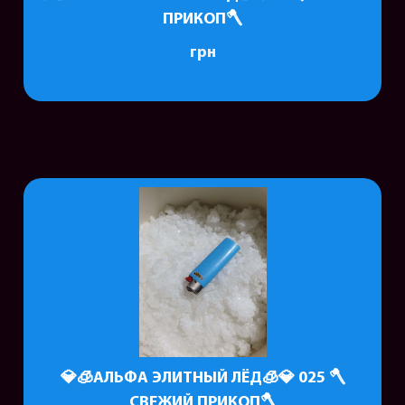
ПРИКОП🪓
грн
💎🧊АЛЬФА ЭЛИТНЫЙ ЛЁД🧊💎 025 🪓
СВЕЖИЙ ПРИКОП🪓