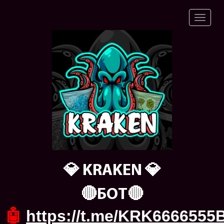
💎 KRAKEN 💎
🔴БОТ🔴
🤖
https://t.me/KRK6666555